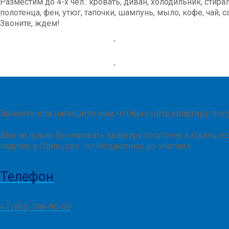
Разместим до 4-х чел.: кровать, диван, холодильник, стира
полотенца, фен, утюг, тапочки, шампунь, мыло, кофе, чай,
Звоните, ждем!
Звоните или напишите нам, чтобы снять квартиру пос
Вам не нужно бронировать квартиру посуточно в Одинцово 
квартир в Одинцово - от бюджетных до элитных.
Телефон
+7 (965) 298-90-00